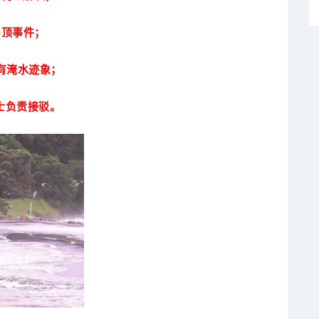
房顶事件；
已有淹水迹象；
士负责接驳。