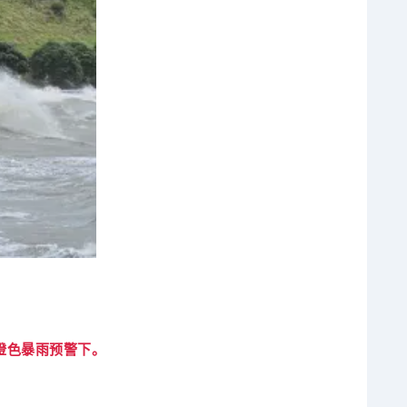
橙色暴雨预警下。