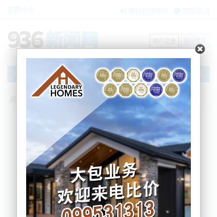
繁體中文
电台在线收听
节目互动
用户注册
用户登录
文章
网站首页
新闻资讯
大洋洲新闻
薪资“谈崩了”！新西兰五千名医生同一天罢
工！长达24小时.....
BNE
2025-04-16 17:12:55
据本地媒体报道，新西兰薪资医生协会Association of
Salaried Medical Specialists，简称ASMS 宣布，超