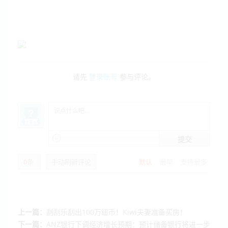
请先
登录账号
参与评论。
提交
0
条
手动刷新评论
默认
最早
支持最多
上一篇：
刮刮乐刮出100万纽币！Kiwi夫妻准备买房！
下一篇：
ANZ银行下调经济增长预期：预计储备银行将进一步