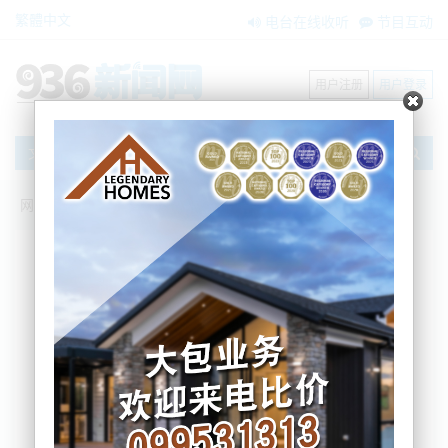
繁體中文
电台在线收听
节目互动
用户注册
用户登录
文章
网站首页
新闻资讯
大洋洲新闻
风暴随时升级飓风！洪水、强风、巨浪一
股脑全来！奥克兰或断电3天！
BNE
2025-04-15 17:48:22
看今天奥克兰阴沉的天就知道肯定憋了场大雨！
昨天，新西兰气象局（
MetService）发布警告称，