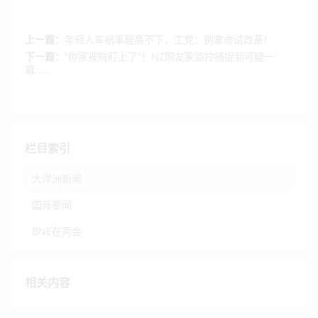
上一篇：
年轻人车祸率居高不下，工党：别拿命试改革！
下一篇：
“你家被贼盯上了”！NZ网友家监控捕捉到可疑一
幕.....
栏目索引
大洋洲新闻
国际要闻
BNE在两会
相关内容