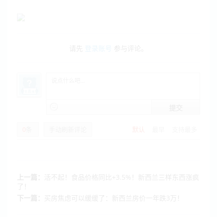
请先
登录账号
参与评论。
提交
0
条
手动刷新评论
默认
最早
支持最多
上一篇：
活不起！食品价格同比+3.5%！新西兰三样东西涨疯
了！
下一篇：
买房焦虑可以缓缓了：新西兰房价一年跌3万！