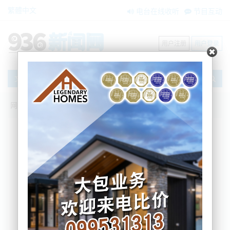
繁體中文
电台在线收听
节目互动
用户注册
用户登录
文章
网站首页
新闻资讯
大洋洲新闻
美国加税风波：新西兰的奶，还出得去
吗？
BNE
2025-04-15 17:24:57
随着美国总统Donald Trump向全世界挥起的关税大棒，全球
出口商都在评估这一政策变动将对自身业务造成的影响。