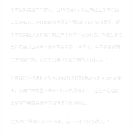
牛肉是对美出口的核心，占18亿纽元，约占新西兰牛肉总出
口量的42%。Westpac首席经济学家Kelly Eckhold表示，瘦
牛肉在美国汉堡和碎牛肉生产中具有不可替代性，新西兰和澳
大利亚的出口对其产业链至关重要。“美国本土并不具备相同
品质的瘦牛肉，消费者也难以快速转向本土替代品。”
信息经济分析机构Infometrics首席预测师Gareth Kiernan指
出，美国牛群数量正处于70年来的最低水平，这在一定程度
上解释了新西兰近年在该市场取得的增长。
他强调：“美国人离不开汉堡，这一点不会轻易改变。”