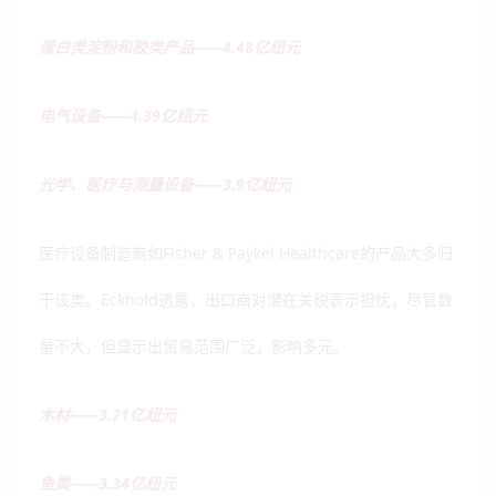
蛋白类淀粉和胶类产品——4.48亿纽元
电气设备——4.39亿纽元
光学、医疗与测量设备——3.9亿纽元
医疗设备制造商如Fisher & Paykel Healthcare的产品大多归
于该类。Eckhold透露，出口商对潜在关税表示担忧，尽管数
量不大，但显示出贸易范围广泛，影响多元。
木材——3.71亿纽元
鱼类——3.34亿纽元