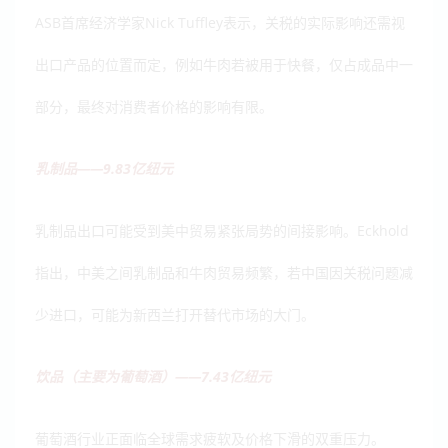
ASB首席经济学家Nick Tuffley表示，关税的实际影响还需视
出口产品的位置而定，例如牛肉若被用于快餐，仅占成品中一
部分，最终对消费者价格的影响有限。
乳制品——9.83亿纽元
乳制品出口可能受到美中贸易紧张局势的间接影响。Eckhold
指出，中美之间乳制品和牛肉贸易频繁，若中国因关税问题减
少进口，可能为新西兰打开替代市场的大门。
饮品（主要为葡萄酒）——7.43亿纽元
葡萄酒行业正面临全球需求疲软及价格下滑的双重压力。