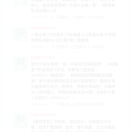
制人，習或割地求和？台灣人必做一事！【新聞看
點 李沐陽4.14】
回复(0)
支持(
1
)
反对(
0
)
2025-04-15
NZWorkhorse
人都去哪了❓答案有了❗為掩蓋人口雪崩內幕 中共給
他們狂漲薪水+封口費❗ 第三隻眼睛
回复(0)
支持(
2
)
反对(
0
)
2025-04-15
NZWorkhorse
替代市場在哪裡？ 程：中國貨恐四面碰壁！｜#程曉
農 #矢板明夫 #汪浩｜@華視三國演議｜
20250413《鱷魚談》：特朗普政府帶頭牽起排華
潮？美中政治僵局殃及在美中國留學生！嚴查在美
中國留學生身分，假學生、特務冇得留低！39萬非
法入境中國人，排隊將被驅逐返中國！全面反中進
入白熱化！ MIHK.tv_Y
回复(0)
支持(
3
)
反对(
0
)
2025-04-15
NZWorkhorse
【重磅警告】向松祚：国运到头！中国要出大问
题，经济严重通缩！股市、楼市崩盘，企业不敢投