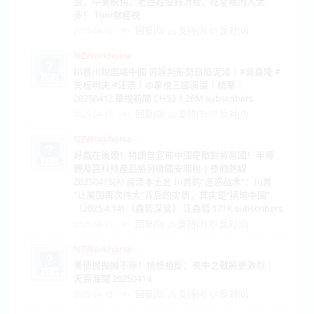
资，中美脱钩，老百姓没钱消费，吃皇粮的人太
多！ Tom財經視
回复(0)
支持(
3
)
反对(
0
)
2025-04-15
NZWorkhorse
川普川稅圍堵中國 習誤判形勢自陷泥淖｜#吳嘉隆 #
矢板明夫 #汪浩｜@華視三國演議｜精華｜
20250412 華視新聞 CH52 1.26M subscribers
回复(0)
支持(
3
)
反对(
0
)
2025-04-15
NZWorkhorse
好戲在後頭！特朗普宣佈中國是敵對貿易國！半導
體及高科技產品將另徵國安關稅 | 夜間熱線
20250415(A) 高清本土台 川普的“迷惑战术”：川普
“让美国再次伟大”背后的实质，其实是“搞垮中国”.
（2025.4.14) 《森哲深谈》 江森哲 171K subscribers
回复(0)
支持(
3
)
反对(
0
)
2025-04-15
NZWorkhorse
美债抛抛抛不停！恰恰相反：美中之戰將更激烈｜
天高海闊 20250414
回复(0)
支持(
4
)
反对(
0
)
2025-04-15