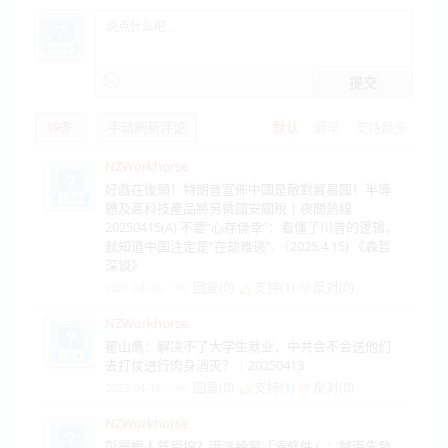
提交
19
条
手动刷新评论
默认
最早
支持最多
NZWorkhorse
好戲在後頭！特朗普宣佈中國是敵對貿易國！半導
體及高科技產品將另徵國安關稅 | 夜間熱線
20250415(A) 不要“心存侥幸”：看懂了川普的逻辑，
就知道中国注定是“在劫难逃”. （2025.4.15) 《森哲
深谈》
回复(0)
支持(
1
)
反对(
0
)
2025-04-16
NZWorkhorse
翟山鹰：解决不了大学生就业，中共会不会送他们
去打仗进行肉身消灭？｜20250413
回复(0)
支持(
1
)
反对(
0
)
2025-04-15
NZWorkhorse
彭麗媛人質受控？兩派給習「湊條件」；越南先發