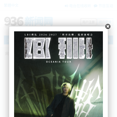
繁體中文
电台在线收听
节目互动
用户注册
用户登录
文章
网站首页
节目互动
我爱纽西兰
15/04/2025 NZ黄金签证受热捧！|新西兰
通胀回升！|中国对美！对等反制！美芯片
关税或破百！欧盟：转向亚洲！|习近平访
越：聚焦5G、AI！中柬大突破！|伊将访
俄！|胡塞拿下第19架美MQ-9！|阿根廷续
签人民币互换！|美债抛抛抛不停！
吴蔓
2025-04-15 06:52:08