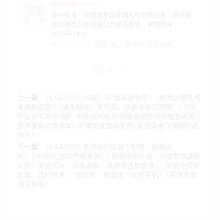
NZWorkhorse
棄中投美！東盟表態與美國合作拒絕抗美！越南泰
國與美談判承諾嚴打大陸洗產地 | 夜間熱線
20250413(A)
回复(0)
支持(
4
)
反对(
0
)
2025-04-15
1
2
>
上一篇：
14/04/2025 16国！NZ或间接免签！|新西兰建筑成
本通胀回落！|美关税战！半导体、药品关税又预警！|习近
平出访东南亚3国！中欧谈判破冰!阿联酋调整对华免签政策!|
普京重新武装海军!|尹锡悦或面临死刑|美爱国者飞弹部队赴
中东！
下一篇：
16/04/2025 新西兰打击暴力犯罪！超额达
标！|NZ89亿出口严峻考验！|贸战持续升温！中国暂停波音
交机！美启芯片、药品调查！美政商连锁震荡！|美或全砍联
合国、北约预算！|怕监听！欧盟发一次性手机！|菲律宾南
海又搞事！