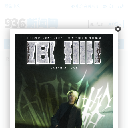
繁體中文
电台在线收听
节目互动
用户注册
用户登录
文章
网站首页
新闻资讯
大洋洲新闻
停水、停电、发洪水！北岸大桥事故！奥
克兰华人居民吓坏：全年天气最恶劣的一
天！收好求生指南.....
BNE
2025-04-04 16:37:44
今天大河气流来袭，北岛中部以及北部地区情况尤为
严峻。