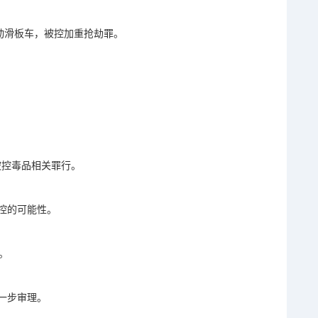
动滑板车，被控加重抢劫罪。
被控毒品相关罪行。
控的可能性。
。
一步审理。