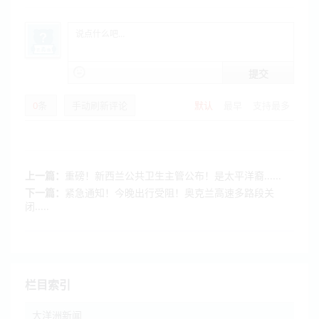
提交
0
条
手动刷新评论
默认
最早
支持最多
上一篇：
重磅！新西兰公共卫生主管公布！是太平洋裔......
下一篇：
紧急通知！今晚出行受阻！奥克兰高速多路段关
闭.....
栏目索引
大洋洲新闻