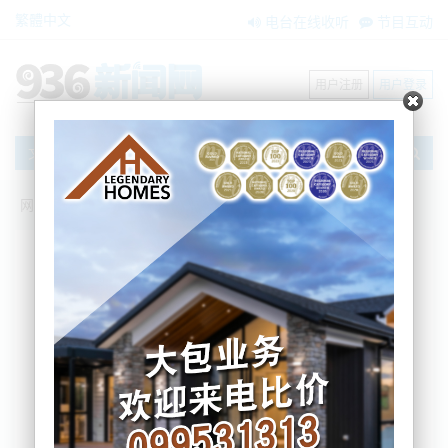
繁體中文
电台在线收听
节目互动
用户注册
用户登录
文章
网站首页
新闻资讯
大洋洲新闻
令人唏嘘！新西兰13岁男孩参与商场抢劫
案，被警方起诉
BNE
2025-03-27 15:44:12
3月中旬，奥克兰警察忙坏了。