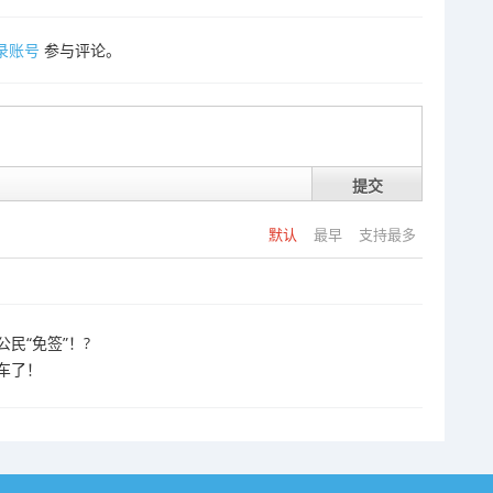
录账号
参与评论。
提交
默认
最早
支持最多
民“免签”！?
车了！