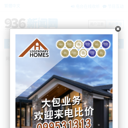
繁體中文
电台在线收听
节目互动
用户注册
用户登录
文章
网站首页
新闻资讯
大洋洲新闻
尘封悬案得到新信息！警方根据新线索持
续追踪
Nemo
2025-03-06 07:05:11
据今早新西兰警察部门发布的信息，警方正在追踪一
条全新的线索，希望能够破获在新西兰西海岸一起尘
封26年之久的悬案。
时间回到1998年的年末，David Robinson的尸体在