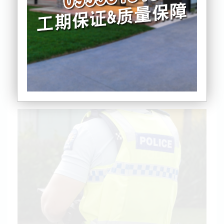
Ross镇附近一处偏僻的海滩上被发现，警方随即启动
了凶杀案调查。
在尘封多年后，新西兰警方上个月重启了此案的调
查。
据警方透露，最新收到的信息里有一名当时的目击者
称，在Robinson死前一天，曾在Kakapotahi附近
Bold Head路北端的一个街角看到过他。