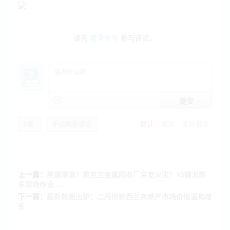
请先
登录账号
参与评论。
提交
0
条
手动刷新评论
默认
最早
支持最多
上一篇：
黑烟滚滚！奥克兰金属回收厂突发火灾！15辆消防
车现场作业.....
下一篇：
最新数据出炉：二月份新西兰房地产市场价值温和增
长