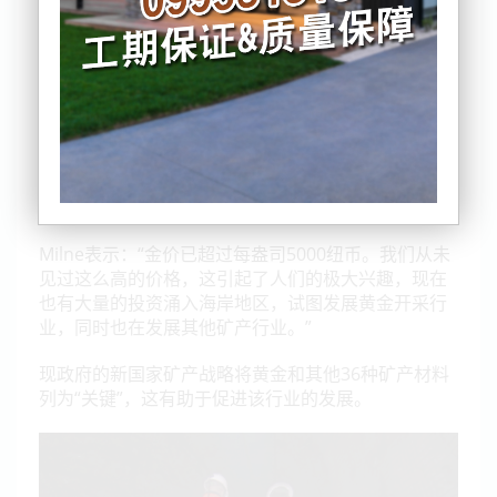
好，但多方对于采矿地区的城镇将如何受益以及环境
问题进行争论。
西海岸开发公司首席执行官Heath Milne告诉媒体，
由于天气整体不错，该地区今年夏天发展十分顺利，
迎来了良好的旅游季节。
随着该地区采矿业务的不断扩大，他希望保持这种势
头。
Milne表示：“金价已超过每盎司5000纽币。我们从未
见过这么高的价格，这引起了人们的极大兴趣，现在
也有大量的投资涌入海岸地区，试图发展黄金开采行
业，同时也在发展其他矿产行业。”
现政府的新国家矿产战略将黄金和其他36种矿产材料
列为“关键”，这有助于促进该行业的发展。