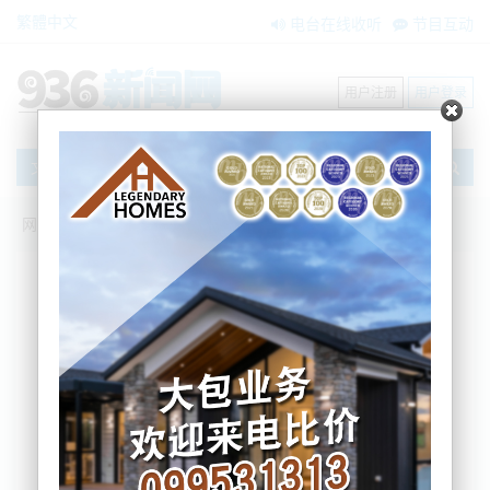
繁體中文
电台在线收听
节目互动
用户注册
用户登录
文章
网站首页
新闻资讯
大洋洲新闻
环保者痛批：新西兰西海岸地区希望从采
矿业的繁荣中获益
Nemo
2025-02-26 07:15:57
新西兰西海岸地区（West Coast）正在为其采矿业的
繁荣发展做准备，资源部长在最近宣布政府计划到
2035年将新西兰的矿产出口量增加一倍。
目前金价出口创下历史新高，采矿业的形势似乎非常