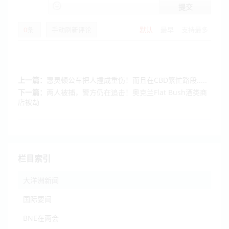
提交
0
条
手动刷新评论
默认
最早
支持最多
上一篇：
惠灵顿公车把人撞成重伤！而且在CBD繁忙路段.....
下一篇：
两人被捕，警方仍在追击！奥克兰Flat Bush酒类商
店被劫
栏目索引
大洋洲新闻
国际要闻
BNE在两会