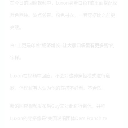
在今日的回应视频中，Luxon身着白色T恤里面搭配深
蓝色西装、波点领带、
粉色衬衣，一套穿搭比之前更
亮眼。
白T上更是印着“
经济增长=让大家口袋里有更多钱
”的
字样。
Luxon在视频中回应，不会对这种穿搭模式进行道
歉，但理解有人认为他的穿搭不好看、不合适。
新的回应视频发布后Guy又对此进行调侃，并称
Luxon的穿搭像是“美国说唱团体Dem Franchize