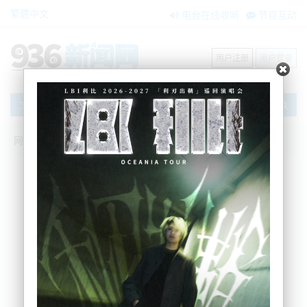
繁體中文
电台在线收听
节目互动
用户注册
用户登录
文章
网站首页
新闻资讯
大洋洲新闻
新西兰总理的一件T恤火了！网上拍卖叫价
达$600....
zxzx
2025-02-17 12:19:58
上周我们曾报道，新西兰总理Christopher Luxon在
全国羊肉日当天的穿搭方式被加拿大知名时尚博主