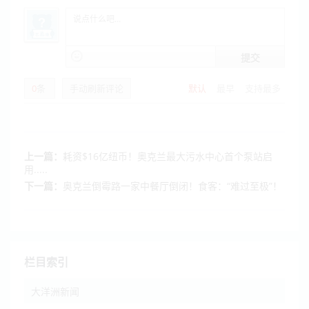
提交
0
条
手动刷新评论
默认
最早
支持最多
上一篇：
耗资$16亿纽币！奥克兰最大污水中心首个泵站启
用.....
下一篇：
奥克兰倒霉路一家中餐厅倒闭！食客：“难过至极”！
栏目索引
大洋洲新闻