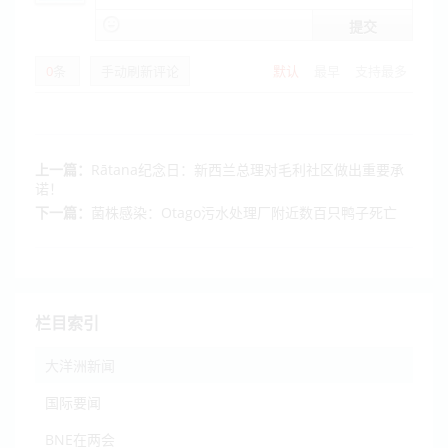
提交
0
条
手动刷新评论
默认
最早
支持最多
上一篇：
Rātana纪念日：新西兰总理对毛利社区做出重要承
诺！
下一篇：
菌株感染：Otago污水处理厂附近数百只鸭子死亡
栏目索引
大洋洲新闻
国际要闻
BNE在两会