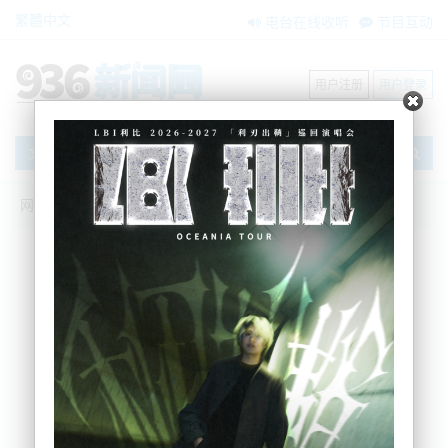
繁體中文
电台在线收听
节目互动
用户注册
用户登录
文章
网站首页
新闻资讯
大洋洲新闻
惠灵顿一公交车道成重灾区：摄像头一个
月内罚款22万纽币
Nemo
2025-01-28 07:01:13
据本地媒体信息，仅一个多月的时间，惠灵顿公交车
道上新安装的摄像头就向违规的司机开出了近25万纽
币的罚款。
据了解，从2024年12月9日起，新的固定摄像头开始