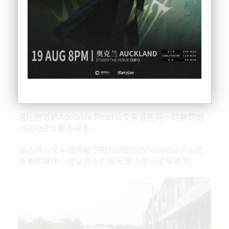
在惠灵顿Newtown的Riddiford Street、Adelaide
Road和Karori的Chaytor Street运行。
其中，Riddiford Street公交车道位于惠灵顿地区医院
附近。
在2024年12月9日至2025年1月17日期间，警方向在
该车道上行驶的人员开出了1475张罚单，罚款总额达
221250纽币。
这比附近的Adelaide Road公交车道在同一时期罚的
26250纽币要多得多。
因占用公交车道而被罚款150纽币的Felesese Pati告
诉本地媒体，他认为人们是无意占用公交车道的。