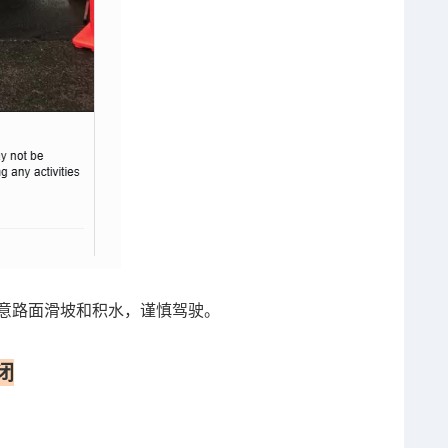
者注意路面滑坡和积水，谨慎驾驶。
闭