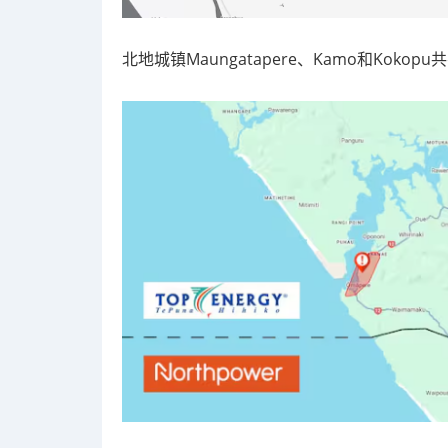
北地城镇Maungatapere、Kamo和Kokop