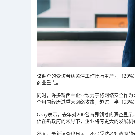
该调查的受访者还关注工作场所生产力（29%
商业重点。
同时，许多新西兰企业致力于将网络安全作为重
个月内经历过重大网络攻击，超过一半（53%
Gray表示，去年对200名商界领袖的调查显
信在新政府的领导下，企业将有更大的发展机
然而，最新调查也显示，不少受访者对政府的