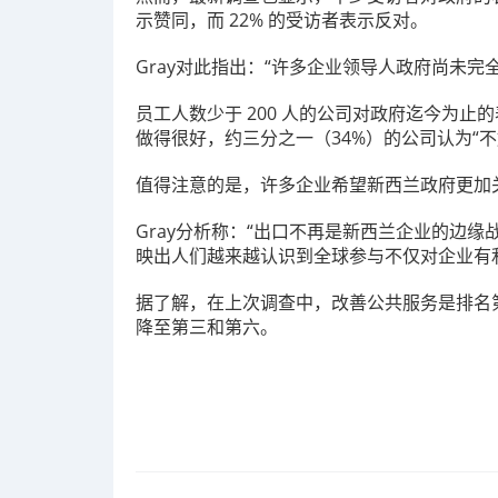
示赞同，而 22% 的受访者表示反对。
Gray对此指出：“许多企业领导人政府尚未
员工人数少于 200 人的公司对政府迄今为止
做得很好，约三分之一（34%）的公司认为“不
值得注意的是，许多企业希望新西兰政府更加
Gray分析称：“出口不再是新西兰企业的边
映出人们越来越认识到全球参与不仅对企业有
据了解，在上次调查中，改善公共服务是排名
降至第三和第六。