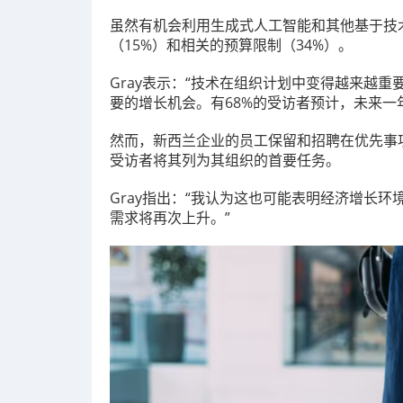
虽然有机会利用生成式人工智能和其他基于技
（15%）和相关的预算限制（34%）。
Gray表示：“技术在组织计划中变得越来越
要的增长机会。有68%的受访者预计，未来一
然而，新西兰企业的员工保留和招聘在优先事
受访者将其列为其组织的首要任务。
Gray指出：“我认为这也可能表明经济增长
需求将再次上升。”