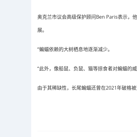
奥克兰市议会高级保护顾问Ben Paris表
展。
“蝙蝠依赖的大树栖息地逐渐减少。
“此外，像船鼠、负鼠、猫等掠食者对蝙蝠的威
由于其稀缺性，长尾蝙蝠还曾在2021年破格被