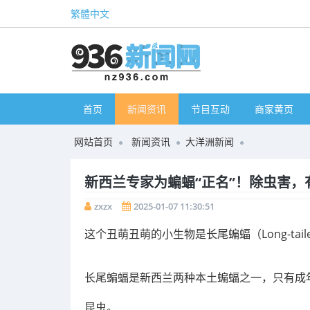
繁體中文
首页
新闻资讯
节目互动
商家黄页
网站首页
新闻资讯
大洋洲新闻
新西兰专家为蝙蝠“正名”！除虫害，有益
zxzx
2025-01-07 11:30:51
这个丑萌丑萌的小生物是长尾蝙蝠（Long-taile
长尾蝙蝠是新西兰两种本土蝙蝠之一，只有成
昆虫。