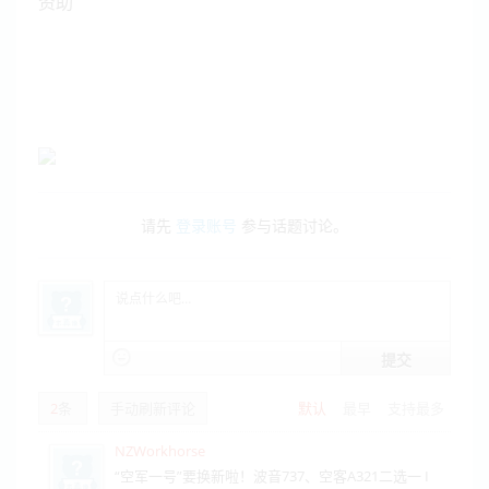
资助
请先
登录账号
参与话题讨论。
提交
2
条
手动刷新评论
默认
最早
支持最多
NZWorkhorse
“空军一号”要换新啦！波音737、空客A321二选一 I