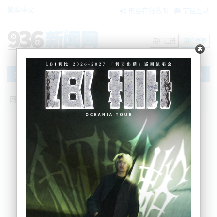
繁體中文
电台在线收听
节目互动
用户注册
用户登录
文章
网站首页
节目互动
我爱纽西兰
22/12/2024 新西兰推进对外国干涉行为立
法|总理专机要换新了！|中国出手！反制
加拿大！|欧盟内讧！召回大使！波兰匈牙
利掀桌！|胡塞射高音速飞弹！美国“精准”
回击！打落自家大黄蜂！|特朗普誓言夺回
巴拿马运河“大权”！警告北约！军费
GDP5%别想少！