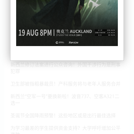
吴蔓
2024-12-23 05:54:03
新西兰修订法案进行公众咨询！外国干涉行为是刑事
犯罪
卫生部被指粗暴裁员！产科服务将与老年人服务合并
新西兰“空军一号”要换新啦！波音737、空客A321二
选一
圣诞节全国降雨预警！这些地区或是出行最佳选择
为学习最差的学生提供资金支持？大学呼吁增加公平