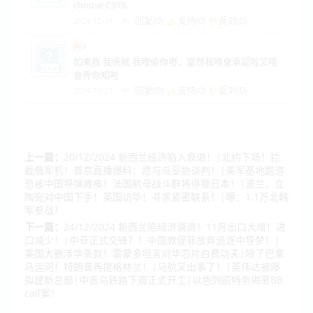
choose C919.
回复(0)
支持(
0
)
反对(
0
)
2024-12-24
jko
如果我 我係賊 我嚟偷你嘢，當然我唔會承認啦又唔
會畀你知啦
回复(0)
支持(
0
)
反对(
0
)
2024-12-23
上一篇：
20/12/2024 新西兰经济陷入衰退！|北约下场！拦
截俄军机！普京直播爆料：愿与乌妥协谈判！|美军基地跑道
恐被中国导弹瘫痪！法国航母战斗群将停靠日本！|波兰、立
陶宛对中国下手！英国访华！寻求紧密联系！|曝：1.1万北韩
军参战！
下一篇：
24/12/2024 新西兰陷经济衰退！11月出口大增！进
口减少！|中菲正式交锋？！中国敦促菲放弃追逐中导梦！|
美国大删涉华条款！雷蒙多坦言对华芯片白费功夫|除了巴拿
马运河！特朗普再提格林兰！|马航又出事了！|英伟达被曝
拟建新总部|中吉乌铁路下周正式开工|以色列前特务揭密BB
call案！