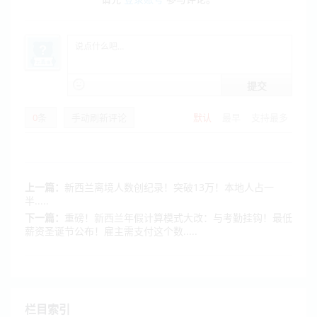
提交
0
条
手动刷新评论
默认
最早
支持最多
上一篇：
新西兰离境人数创纪录！突破13万！本地人占一
半.....
下一篇：
重磅！新西兰年假计算模式大改：与考勤挂钩！最低
薪资圣诞节公布！雇主需支付这个数.....
栏目索引