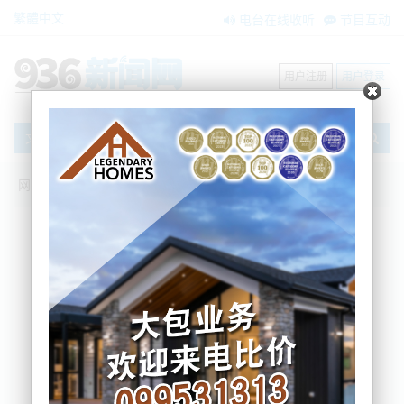
繁體中文
电台在线收听
节目互动
用户注册
用户登录
文章
网站首页
新闻资讯
大洋洲新闻
新西兰著名景点发生枪击！1死1重伤！疑
似当地人被激怒拔枪相向....
BNE
2024-12-13 17:47:49
周五下午，新西兰北岛著名景点Coromandel附近的
305公路发生一起枪击事件。