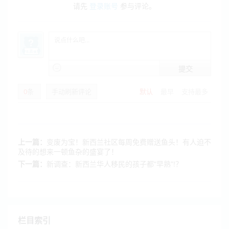
请先
登录账号
参与评论。
提交
0
条
手动刷新评论
默认
最早
支持最多
上一篇：
变废为宝！新西兰社区每周免费赠送鱼头！有人迫不
及待的想来一顿鱼杂的盛宴了！
下一篇：
新调查：新西兰华人移民的孩子都“早熟”!？
栏目索引