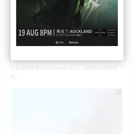
坎特伯雷大火导致多人疏散，火灾面积较前一天又扩
大了近一倍的面积，达到约 980 公顷。
经过今日的努力扑灭大火，火灾肆虐的一条主干道现
已重新开放；对该路线的车辆实施限速 50 公里/小
时。
但事故指挥官
表示，火势仍未得到控
Brian Keown
制。