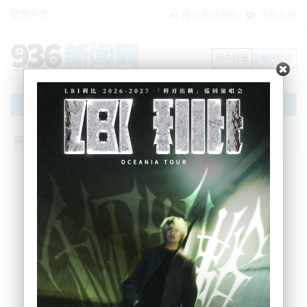
繁體中文
电台在线收听
节目互动
用户注册
用户登录
文章
网站首页
新闻资讯
大洋洲新闻
过火面积近1000公顷！南岛山火“失控
中”！近百名消防员投入灭火工作！
BNE
2024-12-06 13:00:15