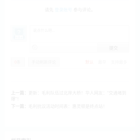
请先
登录账号
参与评论。
提交
0
条
手动刷新评论
默认
最早
支持最多
上一篇：
更新：毛利队伍过北岸大桥！华人网友：“交通堵到
爆”！
下一篇：
毛利抗议活动时间表：惠灵顿是终点站！