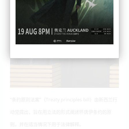
“条约原则法案”（Treaty principles bill）由新西兰行
动党提出，旨在用立法的形式阐述怀唐伊条约的原
则，并在适当情况下用于法律解释。