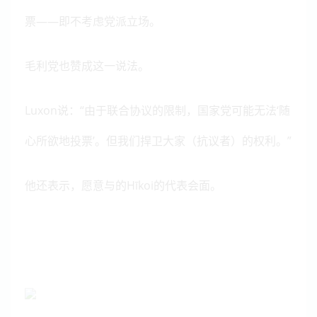
票——即不考虑党派立场。
毛利党也赞成这一说法。
Luxon说：“由于联合协议的限制，国家党可能无法‘随
心所欲地投票’。但我们捍卫大家（抗议者）的权利。”
他还表示，愿意与的Hīkoi的代表会面。