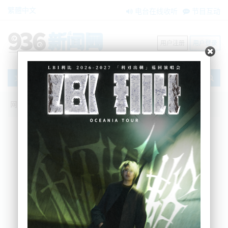
繁體中文
电台在线收听
节目互动
用户注册
用户登录
文章
网站首页
新闻资讯
大洋洲新闻
新西兰总理：“不支持条约原则法案，理解
毛利人感受”！
BNE
2024-11-13 14:41:46
众所周知，由于条约原则法案引入国会，新西兰毛利
人组织活动，对这项法案进行抗议。