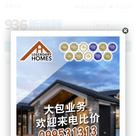
繁體中文
电台在线收听
节目互动
用户注册
用户登录
文章
网站首页
新闻资讯
大洋洲新闻
逼上房顶？多名青少年爬上奥克兰一儿童
部设施抗议
Nemo
2024-10-22 07:44:58
据本地媒体信息，在昨晚，至少有三名青少年爬上了
位于奥克兰南部新西兰儿童部（Oranga Tamariki ）
青少年司法设施的屋顶上抗议。
据新西兰儿童部的青少年司法服务和住宿护理部门代