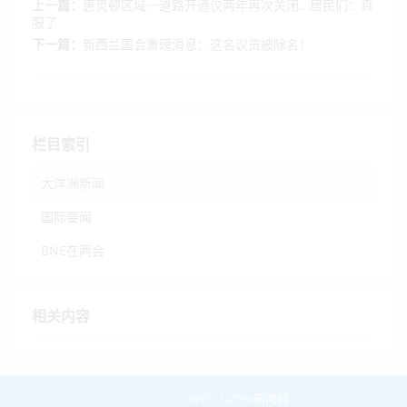
上一篇：
惠灵顿区域一道路开通仅两年再次关闭...居民们：真
服了
下一篇：
新西兰国会重磅消息：这名议员被除名！
栏目索引
大洋洲新闻
国际要闻
BNE在两会
相关内容
2021-2026 ©
BNE
-
NZ936新闻网