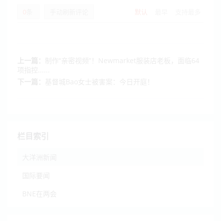
0
条
手动刷新评论
默认
最早
支持最多
上一篇：
制作“亲密视频”！Newmarket服装店老板，面临64
项指控......
下一篇：
基督城Bao女士被害案：今日开庭！
栏目索引
大洋洲新闻
国际要闻
BNE在两会