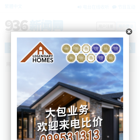
繁體中文
电台在线收听
节目互动
用户注册
用户登录
文章
网站首页
新闻资讯
大洋洲新闻
新西兰队三连冠捧杯：2024美洲杯赛事回
顾！
BNE
2024-10-21 07:15:57
10月19日的美洲杯帆船赛，新西兰队以7比2战胜英国
队，成功卫冕美洲杯。