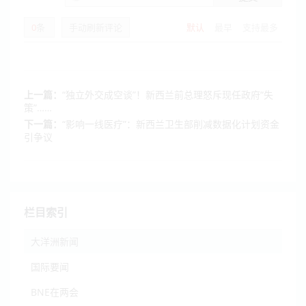
0
条
手动刷新评论
默认
最早
支持最多
上一篇：
“独立外交成空谈”！新西兰前总理怒斥现任政府“失
策”……
下一篇：
“影响一线医疗”：新西兰卫生部削减数据化计划资金
引争议
栏目索引
大洋洲新闻
国际要闻
BNE在两会