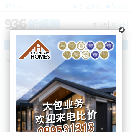
繁體中文
电台在线收听
节目互动
用户注册
用户登录
文章
网站首页
新闻资讯
大洋洲新闻
警方严打！奥克兰有人利用出租房和仓库
贩毒，7人被捕
Nemo
2024-10-11 07:24:51
据新西兰警方公布的信息，奥克兰警察近日捣毁了一
个毒品犯罪集团，该集团涉嫌利用空置出租房屋和仓
库进口和分销毒品及其他非法物资，现已逮捕七人。
在昨天，依靠武装特警小组的支持，警方在目前的“旗