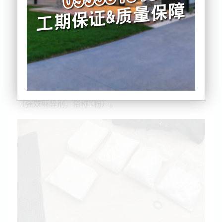
帜行动”中对奥克兰和怀卡托的住宅进行了 12 次搜
查，随后逮捕多人。
警方透露，一名据称是此次行动“关键人物”的男子在
奥克兰机场内的国内航班区域被捕。
侦缉高级警长Andy Dunhill表示，警方共缴获了 80 万
纽币现金、4.5 公斤甲基苯丙胺（冰毒）、300 片 LSD
药片（一种毒品）、250 克可卡因和 250 克氯胺酮
（强效麻醉剂，俗称K粉）。