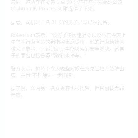
最后，这辆车在凌晨 5 点 30 分左右在南部高速公路
Ōtāhuhu 的 Princes St 附近停了下来。
据悉，司机是一名 31 岁的男子，现已被拘留。
Robertson表示
：“该男子将因逮捕令以及与其今天上
午鲁莽行为有关的新指控出庭受审。
他的行为给社区
带来了危险，幸运的是此事能够得到安全解决。
该男
子的罪名包括鲁莽驾驶和未停车。”
警方表示，他将于今天晚些时候在奥克兰地方法院出
庭，并且“不排除进一步指控”。
据了解，车内另一名女乘客也被拘留，但目前被无罪
释放。