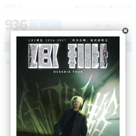
繁體中文
电台在线收听
节目互动
用户注册
用户登录
文章
网站首页
新闻资讯
大洋洲新闻
四处逃窜！一司机在奥克兰躲警察被抓获
Nemo
2024-10-02 07:25:18
据最新信息，一名男子今天早上在奥克兰逃避警方追
捕后被逮捕，并面临多项指控。
奥克兰警方称，事件发生在凌晨3点25分，当时一辆
SUV接到信号，要求其在St Lukes路停车。