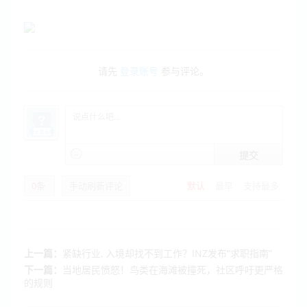
请先
登录账号
参与评论。
提交
0
条
手动刷新评论
默认
最早
支持最多
上一篇：
紧缺行业, 入境却找不到工作？INZ发布“求职指南”
下一篇：
当地居民愤怒！鸟类在海滩被撞死，社区呼吁更严格
的规则