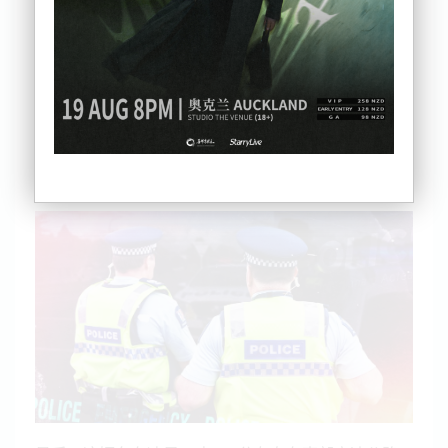
据一位发言人表示，与警方遭遇后该司机开始在奥克
兰市区内逃窜。
警官Alisse Robertson说：“司机在接到信号后没有停
车，而是加速逃离工作人员。
虽然没有发起追捕，但
Eagle直升机继续监视车辆前往奥克兰西部的行踪。
Robertson表示
：“随后警方
成功安装
道钉，该车辆继
续沿着高速公路网返回市中心。”