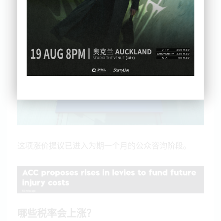
承担数百纽币的成本。
这项涨价提议已进入为期一个月的公众咨询阶段。
哪些税率会上涨？