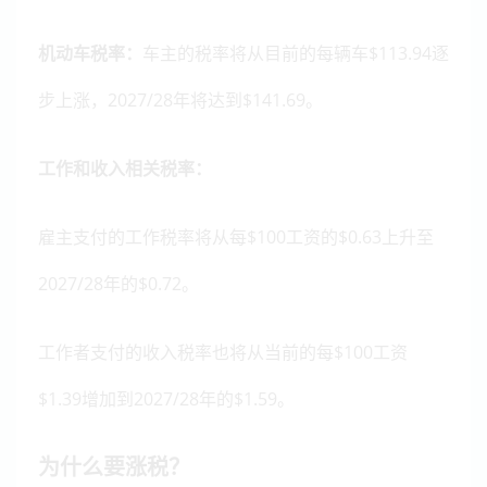
机动车税率：
车主的税率将从目前的每辆车$113.94逐
步上涨，2027/28年将达到$141.69。
工作和收入相关税率：
雇主支付的工作税率将从每$100工资的$0.63上升至
2027/28年的$0.72。
工作者支付的收入税率也将从当前的每$100工资
$1.39增加到2027/28年的$1.59。
为什么要涨税？