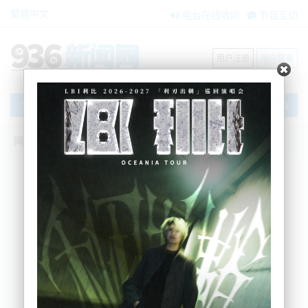
繁體中文
电台在线收听
节目互动
用户注册
用户登录
文章
网站首页
新闻资讯
大洋洲新闻
奥克兰最大汽车销售商清算，50余员工面
临失业....
zxzx
2024-09-09 15:48:29
9月3日，奥克兰一家大型汽车经销商宣布进入清算程
序——
Auckland Vehicles Ltd
。