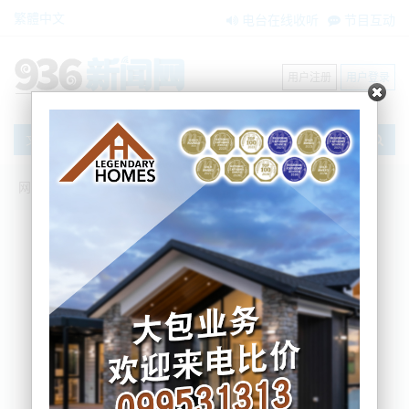
繁體中文
电台在线收听
节目互动
用户注册
用户登录
文章
网站首页
新闻资讯
大洋洲新闻
1号高速发生重大车祸！多人受伤，汽车零
件散落一地.....
zxzx
2024-08-26 14:56:06
今天下午1.47，奥克兰南部高速SH1（1号高速）
Bombay和Ramarama路段发生一起严重车祸。