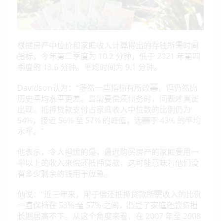
根据房产中位价和家庭收入计算得出的存钱所需时间
指标，今年第二季度为 10.2 分钟，低于 2021 年第四
季度的 13.6 分钟。平均时间为 9.1 分钟。
Davidson认为：“虽然一些指标有所改善，但仍然比
历史平均水平更差。当需要偿还债务时，问题才真正
出现。抵押贷款支付占家庭收入中位数的比例仍为
54%，接近 56% 至 57% 的峰值，远高于 43% 的平均
水平。”
他表示，令人担忧的是，最近购买房产的家庭要用一
半以上的收入来偿还抵押贷款，这可能意味着他们没
有多少剩余的钱用于应急。
他说：“近三年来，用于偿还抵押贷款所需收入的比例
一直保持在 53% 至 57% 之间，凸显了家庭还款负担
长期居高不下。从这个角度来看，在 2007 年至 2008