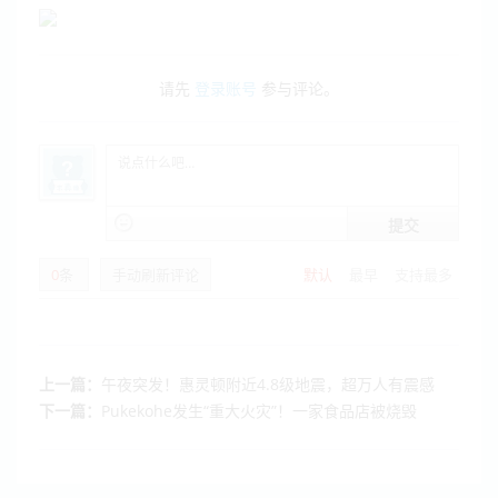
请先
登录账号
参与评论。
提交
0
条
手动刷新评论
默认
最早
支持最多
上一篇：
午夜突发！惠灵顿附近4.8级地震，超万人有震感
下一篇：
Pukekohe发生“重大火灾”！一家食品店被烧毁