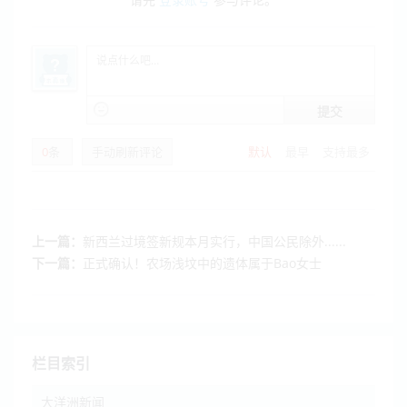
提交
0
条
手动刷新评论
默认
最早
支持最多
上一篇：
新西兰过境签新规本月实行，中国公民除外......
下一篇：
正式确认！农场浅坟中的遗体属于Bao女士
栏目索引
大洋洲新闻