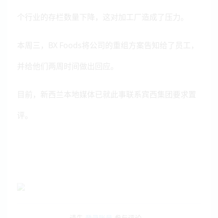
个行业的存栏数量下降，这对加工厂造成了压力。
本周三，BX Foods将公司的重组方案告知给了员工，
并给他们两周时间做出回应。
目前，新西兰本地媒体已就此事联系宾西集团要求置
评。
请先
登录账号
参与评论。