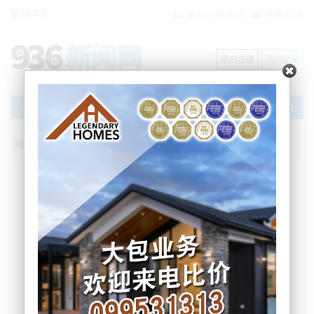
繁體中文
电台在线收听
节目互动
用户注册
用户登录
文章
网站首页
新闻资讯
大洋洲新闻
南岛大型肉厂裁员数百，大多数为移民.....
zxzx
2024-08-02 15:15:26
最近，新西兰南岛奥塔哥北部BX Foods（又称
Oamaru Meats）肉制品加工公司宣布裁员计划——
受业务减少影响。