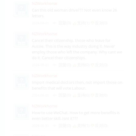
NZWorkhorse
Can this old woman drive??? Not even know 26
letters.
回复(0)
支持(
1
)
反对(
0
)
2024-08-01
NZWorkhorse
Cancel their citizenship. those who leave for
Aussie. This is the way industry doing it. Never
employ those who left the company. Why cant we
do it. Cancel their citizenships.
回复(0)
支持(
0
)
反对(
0
)
2024-08-01
NZWorkhorse
Import medical doctors then, not import those on
benefits that will vote Labour.
回复(0)
支持(
0
)
反对(
0
)
2024-08-01
NZWorkhorse
How to use WeChat. How to get more benefits is
even better skill. Isnt it???
回复(0)
支持(
1
)
反对(
0
)
2024-08-01