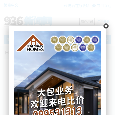
繁體中文
电台在线收听
节目互动
用户注册
用户登录
文章
网站首页
节目互动
我爱纽西兰
01/08/2024 银行大幅下修改房价预期；新
西兰关键贷款规则重大变化！中小学面临
移民涌入，师资校舍双告急！
吴蔓
2024-08-01 06:54:04