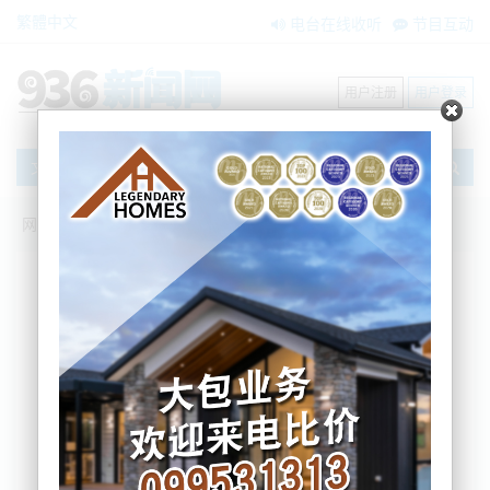
繁體中文
电台在线收听
节目互动
用户注册
用户登录
文章
网站首页
新闻资讯
大洋洲新闻
【南岛巴士翻车事件】巴士公司回应：“司
机10年驾龄无危险驾驶”
zxzx
2024-07-19 17:21:12
今日，新西兰南岛两辆中国游客巴士翻车事件又有了
新进展。