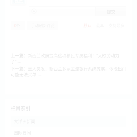
提交
0
条
手动刷新评论
默认
最早
支持最多
上一篇：
新西兰政府提高这项移民专属福利！“太缺劳动力
了”.....
下一篇：
重大突发：新西兰多家主流银行系统瘫痪，今晚出门
可能无法买单.....
栏目索引
大洋洲新闻
国际要闻