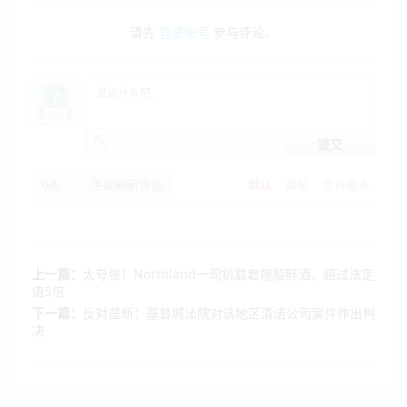
请先
登录账号
参与评论。
提交
0
条
手动刷新评论
默认
最早
支持最多
上一篇：
太夸张！Northland一司机载着拖船醉酒，超过法定
值5倍
下一篇：
反对垄断：基督城法院对该地区清洁公司案件作出判
决