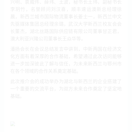
兴明、袁威伟、薛玮、王波，秘书长王玮，副秘书长
李玥竹，名誉顾问刘汉喜，顺丰速运澳新总经理徐
晨，新西兰城市国际物流董事长姜士一，新西兰中文
先驱媒体集团总经理余璐，武汉大学新西兰校友会会
长董杰，湖北丝路国际供应链有限公司董事甘正君，
澳大利亚兴隆公司董事长王焱华等。
潘扬会长在会议总结发言中讲到，中新两国在经济文
化方面有着深厚的合作基础，希望通过此次访问能够
进一步加深彼此了解与信任，为未来新西兰与鄂州市
在各个领域的合作关系奠定基础。
此次推介会的成功举办为湖北与新西兰的企业搭建了
一个重要的交流平台，为双方未来合作奠定了坚定地
基础。