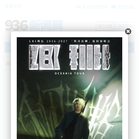
繁體中文
电台在线收听
节目互动
用户注册
用户登录
文章
网站首页
新闻资讯
大洋洲新闻
湖北省鄂州市经贸文化推介会在新西兰奥
克兰圆满举行
金浩
2024-07-02 12:54:11
随着全球经济一体化的加速推进，国际经贸文化交流
日益频繁。为了进一步拓展鄂州市航空物流产业的国
际视野，加强与国际市场的交流与合作，鄂州市航空
产业代表团于2024年6月29日上午在新西兰奥克兰成