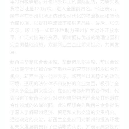
丰将积极争取新开通15条以上的国际航线，力争实现
货物吞吐量120万吨，进入全国前四名。他还表示，
顺丰将在鄂州机场周边建设现代化的物流枢纽和智能
仓储设施，以提升物流效率和服务品质。最后，张浩
表示，顺丰将一如既往地助力鄂州扩大对外开放水
平，广泛对接海外资源。鄂州拥有优越的地理位置和
完善的基础设施，欢迎新西兰企业前来投资，共同发
展。
新西兰华商联合会主席、华商俱乐部主席、前国会议
员杨健博士详细介绍了新西兰的营商环境和发展合作
机会。新西兰商业代表表示，新西兰以其稳定的政治
环境、透明的法律体系和友好的商业氛围，吸引了全
球众多企业前来投资。在谈到与鄂州市的合作时，代
表强调了新西兰企业对鄂州航空物流产业及其他潜在
合作领域的浓厚兴趣。此次座谈会为新西兰企业提供
了深入了解鄂州经济、贸易和文化交流的宝贵机会。
通过双方的交流，新西兰企业家们对鄂州的投资环境
和未来发展前景有了更清晰的认识，并表示愿意探讨