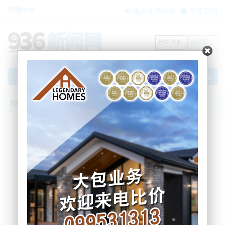
繁體中文
电台在线收听
节目互动
用户注册
用户登录
文章
网站首页
新闻资讯
大洋洲新闻
警方持续调查：皇后镇附近严重车祸
Nemo
2024-06-28 16:52:39
在今天上午，新西兰警方表示，在皇后镇附近昨晚发
生两辆车严重相撞事故，警方正在调查此事。
在昨天晚上 10 点左右，紧急救援人员接到报案，并前
往了皇后镇与Arrowtown之间Dalefield区域
Malaghans路的一起车祸现场。