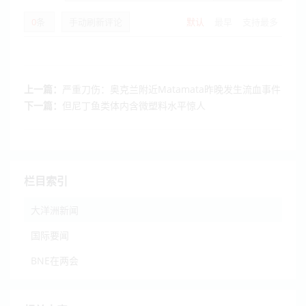
0
条
手动刷新评论
默认
最早
支持最多
上一篇：
严重刀伤：奥克兰附近Matamata昨晚发生流血事件
下一篇：
但尼丁鱼类体内含微塑料水平惊人
栏目索引
大洋洲新闻
国际要闻
BNE在两会