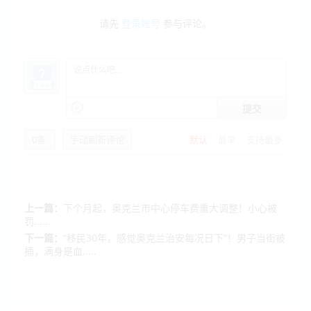
请先
登录账号
参与评论。
提交
0
条
手动刷新评论
默认
最早
支持最多
上一篇：
下个月起，奥克兰市中心停车费重大调整！小心被
罚......
下一篇：
“移民30年，感觉奥克兰治安每况日下”！男子当街被
捅，满身是血.....