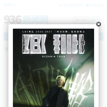
繁體中文
电台在线收听
节目互动
用户注册
用户登录
文章
网站首页
新闻资讯
大洋洲新闻
新西兰政府发布未来10年交通政策：取消
奥克兰燃油税，全面推进道路收费
zxzx
2024-06-27 17:29:01
新西兰交通部长西蒙·布朗（Simeon Brown）今日公
布了未来10年的《政府土地交通政策声明》
（GPS），旨在通过一系列重要措施改善国家交通基
础设施。