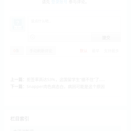
请先
登录账号
参与评论。
提交
0
条
手动刷新评论
默认
最早
支持最多
上一篇：
拒签率高达53%，这国留学生“绷不住”了.....
下一篇：
Snapper肉色病态白，病因可能是这个原因
栏目索引