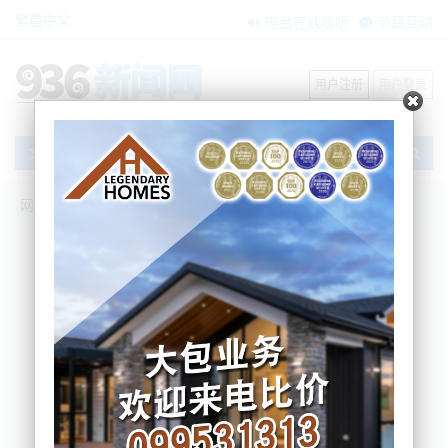
繁體中文
电台在线收听
节目互动
用户注册
用户登录
文章
网站首页
新闻资讯
大洋洲新闻
新司法风向：政府表示将对犯罪行为加重
惩罚
Nemo
2024-06-26 12:32:45
就在今天，新西兰司法部长Paul Goldsmith表示，政
府将采取措施对暴力犯罪施以更严厉的惩罚。
司法部长本周三在一份声明中提出了一项计划，旨在
“确保犯罪分子受到严厉的惩罚，并优先考虑受害者情