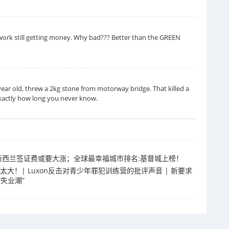
l getting money. Why bad??? Better than the GREEN
year old, threw a 2kg stone from motorway bridge. That killed a
 Exactly how long you never know.
治安；新西兰签证费或要大涨；全球最幸福城市排名:基督城上榜！
争议太大！| Luxon反击对青少年罪犯训练营的批评声音 | 新要求
失业潮”