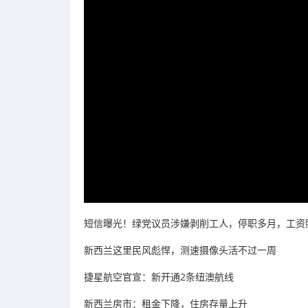
短信曝光！绿党议员涉嫌剥削工人，停职多月，工资
新西兰这里民风彪悍，测速摄像头活不过一周
捷星航空官宣：新开通2条纽澳航线
新西兰房市：租金下降，住房存量上升