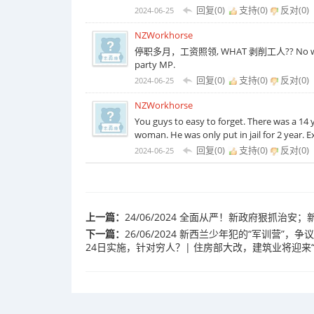
回复(0)
支持(
0
)
反对(
0
)
2024-06-25
NZWorkhorse
停职多月，工资照领, WHAT 剥削工人?? No work stil
party MP.
回复(0)
支持(
0
)
反对(
0
)
2024-06-25
NZWorkhorse
You guys to easy to forget. There was a 14 
woman. He was only put in jail for 2 year.
回复(0)
支持(
0
)
反对(
0
)
2024-06-25
上一篇：
24/06/2024 全面从严！新政府狠抓
下一篇：
26/06/2024 新西兰少年犯的“军训营”，
24日实施，针对穷人？| 住房部大改，建筑业将迎来“