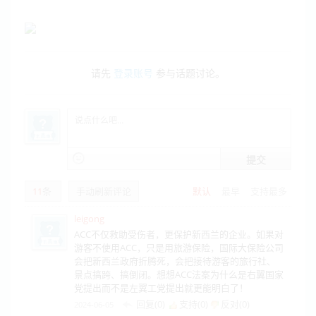
请先
登录账号
参与话题讨论。
提交
11
条
手动刷新评论
默认
最早
支持最多
leigong
ACC不仅救助受伤者，更保护新西兰的企业。如果对
游客不使用ACC，只是用旅游保险，国际大保险公司
会把新西兰政府折腾死，会把接待游客的旅行社、
景点搞跨、搞倒闭。想想ACC法案为什么是右翼国家
党提出而不是左翼工党提出就更能明白了！
回复(0)
支持(
0
)
反对(
0
)
2024-06-05