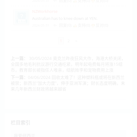
回复(0)
支持(
0
)
反对(
0
)
2024-05-31
NZWorkhorse
Australian has to knee down at YEN.
回复(0)
支持(
0
)
反对(
0
)
2024-05-31
1
2
>
上一篇：
30/05/2024 奥克兰昨夜狂风大作，海港大桥关闭，
全国多地毛利抗议游行交通吃紧，明年起电费每月将涨15纽
币，教育部长被指任人唯亲，纽航姓李和宠物费用上涨
下一篇：
04/06/2024 回收太难了！这种塑料瓶或将在新西兰
被禁；新西兰“加大力度”，伸手亚洲军演；财长态度明确，未
来几年新西兰财政将越来越省
栏目索引
我爱纽西兰