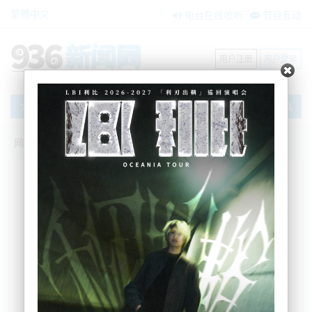
繁體中文
电台在线收听
节目互动
用户注册
用户登录
文章
网站首页
节目互动
我爱纽西兰
31/05/2024 纽财政预算案出炉，14年首次
减税，你怎么看？火上浇油：两个医疗行
业工会同时举行罢工活动 ；人口普查：逃
离奥克兰CBD
Sherry
2024-05-31 06:52:15