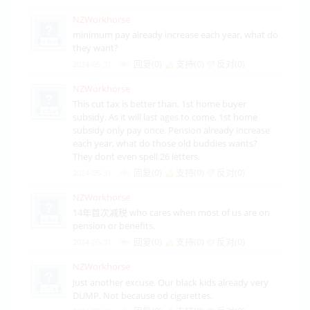
NZWorkhorse
minimum pay already increase each year, what do
they want?
回复(0)
支持(
0
)
反对(
0
)
2024-05-31
NZWorkhorse
This cut tax is better than, 1st home buyer
subsidy. As it will last ages to come, 1st home
subsidy only pay once. Pension already increase
each year, what do those old buddies wants?
They dont even spell 26 letters.
回复(0)
支持(
0
)
反对(
0
)
2024-05-31
NZWorkhorse
14年首次减税 who cares when most of us are on
pension or benefits.
回复(0)
支持(
0
)
反对(
0
)
2024-05-31
NZWorkhorse
Just another excuse. Our black kids already very
DUMP. Not because od cigarettes.