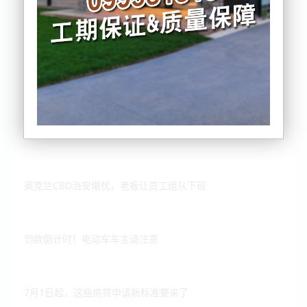
周四毛利裔大罢工：奥克兰交通或陷入瘫痪
奥克兰CBD治安堪忧，老板让员工组队下班
罚款倒计时！电动车车主请注意
7月1日起，这些房贷申请新标准要来了