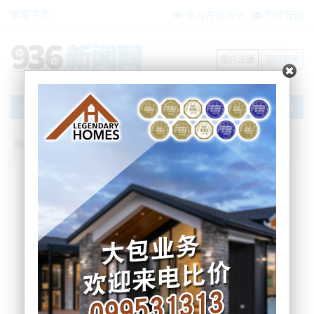
繁體中文
电台在线收听
节目互动
用户注册
用户登录
文章
网站首页
节目互动
我爱纽西兰
29/05/2024 周四毛利裔大罢工：奥克兰交
通或陷入瘫痪；奥克兰CBD治安堪忧，老
板让员工组队下班 ； 罚款倒计时！电动车
车主请注意
Sherry
2024-05-29 09:07:14