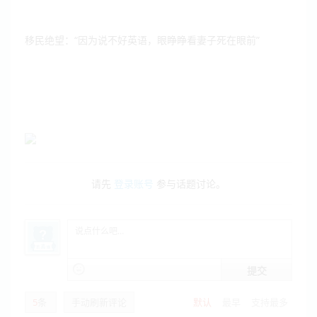
移民绝望：“因为说不好英语，眼睁睁看妻子死在眼前”
请先
登录账号
参与话题讨论。
提交
5
条
手动刷新评论
默认
最早
支持最多