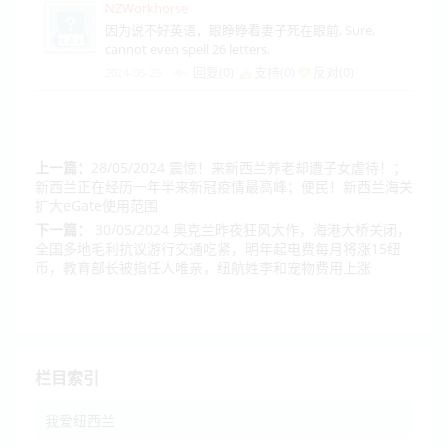
NZWorkhorse
因为说不好英语，眼睁睁看妻子死在眼前, Sure,
cannot even spell 26 letters.
回复(0)
支持(
0
)
反对(
0
)
2024-05-29
上一篇：
28/05/2024 震惊！来新西兰养老却遭子女虐待！；
新西兰正在经历一年半来新冠疫情最高峰；便民！新西兰海关
扩大eGate使用范围
下一篇：
30/05/2024 奥克兰昨夜狂风大作，海港大桥关闭，
全国多地毛利抗议游行交通吃紧，明年起电费每月将涨15纽
币，教育部长被指任人唯亲，纽航姓李和宠物费用上涨
栏目索引
我爱纽西兰