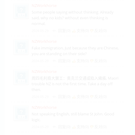
NZWorkhorse
Some people saying without thinking. Already
said, why no kids? without even thinking is
normal.
回复(0)
支持(
0
)
反对(
0
)
2024-05-29
NZWorkhorse
Fake immigration, Just because they are Chinese,
you are standing on their side?
回复(0)
支持(
0
)
反对(
0
)
2024-05-29
NZWorkhorse
周四毛利裔大罢工：奥克兰交通或陷入瘫痪, Maori
trouble NZ is not the first time. Take a day off
then.
回复(0)
支持(
0
)
反对(
0
)
2024-05-29
NZWorkhorse
Not speaking English, still blame St John. Good
logic.
回复(0)
支持(
0
)
反对(
0
)
2024-05-29