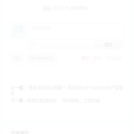
请先
登录账号
参与评论。
提交
0
条
手动刷新评论
默认
最早
支持最多
上一篇：
“死者生前切过胆囊”！奥克兰Gulf Harbour女尸案更
新
下一篇：
新西兰能源部长：“天冷缺电，工党的锅”
栏目索引