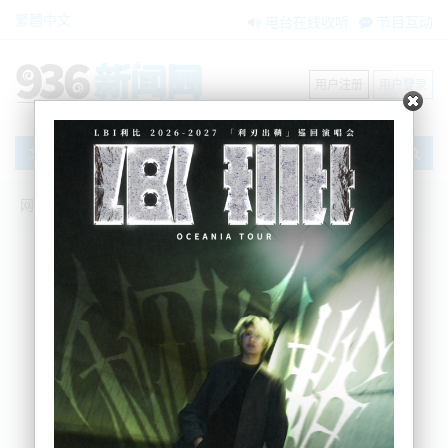
繁體中文
电台在线收听
节目互动
用户注册
用户登录
文章
网站首页
新闻资讯
大洋洲新闻
奥克兰录得零下气温！持续低温天气直逼
下周....
zxzx
2024-05-10 17:37:40
今天的天气格外寒冷，仿佛提前迎来了冬日的寒
意，让人不禁感叹季节的突变。