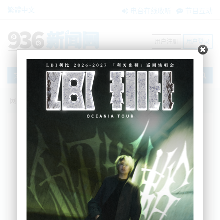
繁體中文
电台在线收听
节目互动
用户注册
用户登录
文章
网站首页
节目互动
我爱纽西兰
08/05/24 痛心！新西兰学生霸凌现象严
重，OECD国家中最高；被指领双薪，优先
党议员捐薪水给慈善机构；新西兰与阿联
酋启动自贸谈判
Sherry
2024-05-08 06:38:04