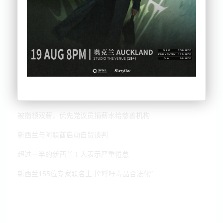
痛心！新西兰学生霸凌现象严重，OECD国家中最高
被指领双薪，优先党议员捐薪水给慈善机构
新西兰与阿联酋启动自贸谈判
超过一半的新西兰工人表示严重倦怠
新西兰155位专家联名上书“呼吁毒品合法化”