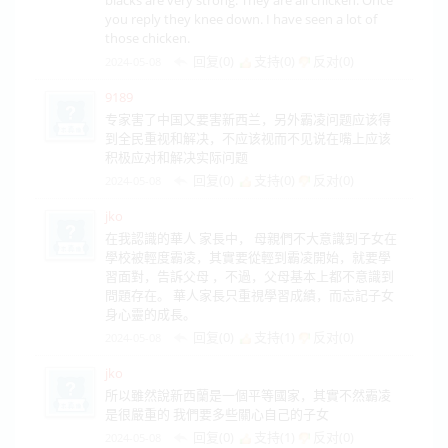
blacks are very strong. They are all chicken. Once
you reply they knee down. I have seen a lot of
those chicken.
回复(0)
支持(
0
)
反对(
0
)
2024-05-08
9189
专家害了中国又要害新西兰，另外霸凌问题应该得
到全民重视和解决，不应该视而不见说在嘴上应该
积极应对和解决实际问题
回复(0)
支持(
0
)
反对(
0
)
2024-05-08
jko
在我認識的華人 家長中， 母親們不大意識到子女在
學校被輕度霸凌，其實要從輕到霸凌開始，就要學
習面對，告訴父母 ，不過，父母基本上都不意識到
問題存在。 華人家長只重視學習成績，而忘記子女
身心靈的成長。
回复(0)
支持(
1
)
反对(
0
)
2024-05-08
jko
所以雖然說新西蘭是一個平等國家，其實不然霸凌
是很嚴重的 我們要多些關心自己的子女
回复(0)
支持(
1
)
反对(
0
)
2024-05-08