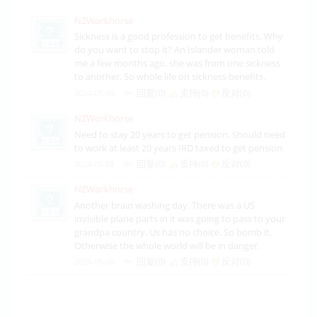
NZWorkhorse
Sickness is a good profession to get benefits. Why
do you want to stop it? An Islander woman told
me a few months ago, she was from one sickness
to another. So whole life on sickness benefits.
回复(0)
支持(
0
)
反对(
0
)
2024-05-08
NZWorkhorse
Need to stay 20 years to get pension. Should need
to work at least 20 years IRD taxed to get pension.
回复(0)
支持(
0
)
反对(
0
)
2024-05-08
NZWorkhorse
Another brain washing day. There was a US
invisible plane parts in it was going to pass to your
grandpa country. Us has no choice. So bomb it.
Otherwise the whole world will be in danger.
回复(0)
支持(
0
)
反对(
0
)
2024-05-08