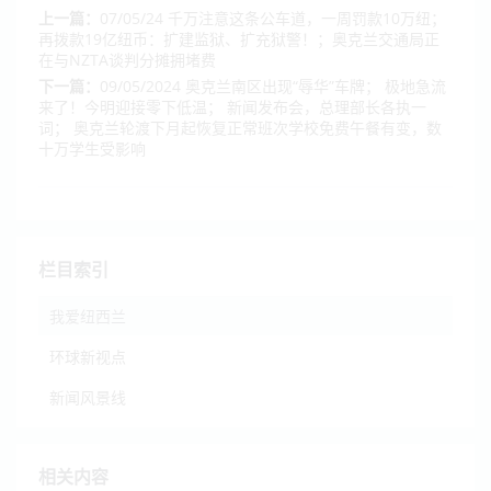
上一篇：
07/05/24 千万注意这条公车道，一周罚款10万纽；
再拨款19亿纽币：扩建监狱、扩充狱警！；奥克兰交通局正
在与NZTA谈判分摊拥堵费
下一篇：
09/05/2024 奥克兰南区出现“辱华”车牌； 极地急流
来了！今明迎接零下低温； 新闻发布会，总理部长各执一
词； 奥克兰轮渡下月起恢复正常班次学校免费午餐有变，数
十万学生受影响
栏目索引
我爱纽西兰
环球新视点
新闻风景线
相关内容