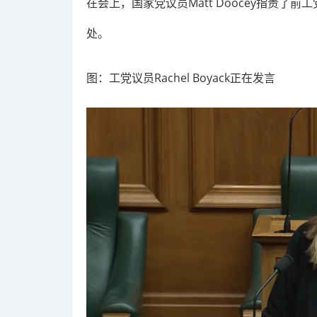
在会上，国家党议员Matt Doocey指责
处。
图：工党议员
Rachel Boyack正在发言