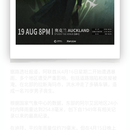
据路透社报道，阿联酋从4月16日星期二开始遭遇暴
雨，多个地区遭受严重影响，包括道路塌陷和房屋被
淹。在北部的拉斯海玛市，洪水冲走了多辆车辆，造
成一名70岁男子丧生。
根据国家气象中心的数据，东部的阿尔艾因地区24小
时内降雨量达到254.8毫米，创下自1949年有相关记
录以来的最高纪录。
在迪拜，平均年雨量仅约79毫米，但在4月15日晚上