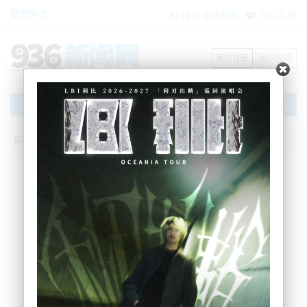
繁體中文
电台在线收听
节目互动
用户注册
用户登录
文章
网站首页
新闻资讯
国际要闻
沙漠发洪水！阿联酋遭75年来最大降雨
Hopper
2024-04-18 13:15:50
阿联酋近75年来遭遇罕见的暴雨袭击，导致多处严重
水患。此次灾情包括迪拜国际机场停摆，一名七旬男
子车辆被洪水冲走身亡。