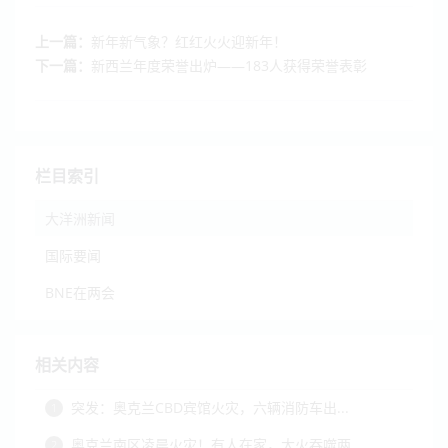
上一篇：
新年新气象？红红火火迎新年！
下一篇：
新西兰年度荣誉出炉——183人获得荣誉表彰
栏目索引
大洋洲新闻
国际要闻
BNE在两会
相关内容
突发：奥克兰CBD宾馆火灾，六辆消防车出...
1
奥克兰南区凌晨火灾！有人在家，大火吞噬两...
2