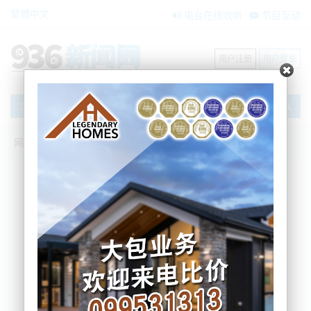
繁體中文
电台在线收听
节目互动
用户注册
用户登录
文章
网站首页
新闻资讯
大洋洲新闻
今晨，大火吞噬了Napier的房屋和汽车
BNE
2021-12-31 08:53:04
今晨，熊熊大火吞噬了Taradale的房屋和汽车
一场大火吞噬了塔拉代尔（Taradale）的部分房屋和
几辆汽车，造成一连串的破坏。