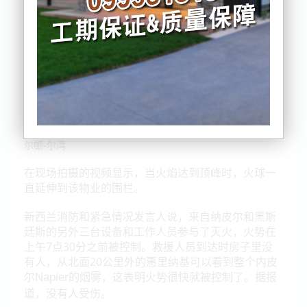
火灾发生在Avondale Rd的一处房产，位于Blenheim
St和Osier Rd之间。
据新西兰消防和紧急事务局报告，早上6点12分报警
后，塔拉代尔消防队的第一组人员赶到时，火势已经
"完全燃烧"。
在现场拍摄的视频显示，当火焰达到顶峰时，火球一
直延伸到该物业的围栏。
新西兰消防和紧急情况发言人说，来自纳皮尔和黑斯
廷斯的另外三台设备和工作人员参与了灭火，火势在
上午7点30分之前被控制。
救援人员到达时房子里没
有人，从北面20公里外的惠里纳基可以看到整个内皮
尔
的烟雾，这表明火势很快就被控制了。据报
Napier
道，没有人受伤。