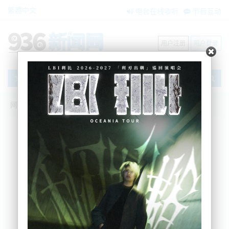
繁體中文
电台在线收听
节目互动
用户注册
用户登录
文章
网站首页
新闻资讯
大洋洲新闻
最新全球幸福国家排名，新西兰跌出前十
Papertiger
2024-03-20 14:52:20
最新《世界幸福报告》新鲜出炉，北欧国家再次以高
分吸引关注。排名第一的芬兰已经连续七年夺冠。而
之前连续三次跻身前十新西兰仅排在第11位。