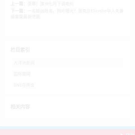
上一篇：
羡慕！澳洲七月下调电价
下一篇：
一名疑凶姓名、照片曝光！奥克兰Ellerslie华人夫妻
被害案最新进展
栏目索引
大洋洲新闻
国际要闻
BNE在两会
相关内容
2021-2026 ©
BNE
-
NZ936新闻网