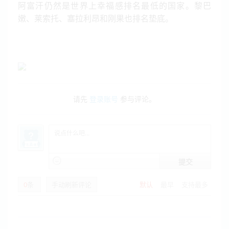
阿富汗仍然是世界上幸福感排名最低的国家。黎巴
嫩、莱索托、塞拉利昂和刚果也排名垫底。
请先
登录账号
参与评论。
提交
0
条
手动刷新评论
默认
最早
支持最多