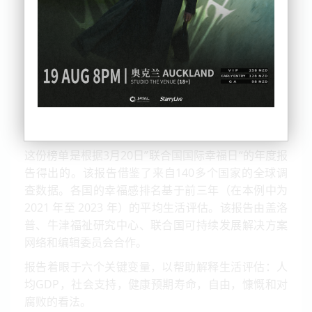
这份榜单是根据3月20日”联合国国际幸福日“的年度报
告得出的。该报告借鉴了来自140多个国家的全球调
查数据。各国的幸福感排名基于前三年（在本例中为
2021 年至 2023 年）的平均生活评估。该报告由盖洛
普、牛津福祉研究中心、联合国可持续发展解决方案
网络和编辑委员会合作。
报告着眼于六个关键变量，以帮助解释生活评估：人
均GDP，社会支持，健康预期寿命，自由，慷慨和对
腐败的看法。