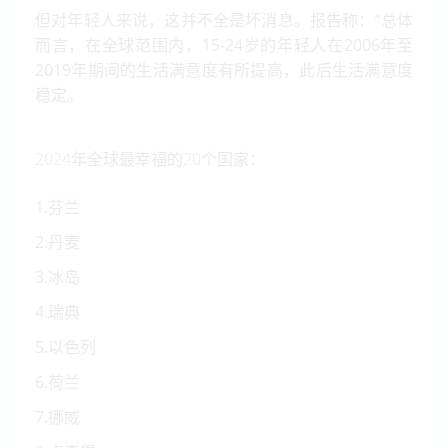
但对年轻人来说，这并不全是坏消息。
报告称：“总体
而言，在全球范围内，15-24岁的年轻人在2006年至
2019年期间的生活满意度有所提高，此后生活满意度
稳定。
2024年全球最幸福的20个国家：
1.芬兰
2.丹麦
3.冰岛
4.瑞典
5.以色列
6.荷兰
7.挪威