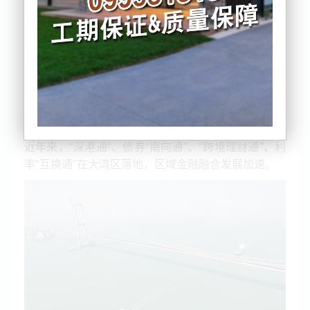
年。五年间，大湾区推进快速交通网络建设，基础设
施互联互通逐步完善，政策层面亦持续发力，为规则
制度“软衔接”打下基础。
粤港澳三地如何将“制度之异”转为“制度之利”？答案在
于深化规则对接、机制衔接。港区全国政协委员、伟
禄集团控股有限公司董事会主席林晓辉表示，要在联
通金融市场、优化营商环境、改善民生就业上发力。
近年来，“深港通”、债券“南向通”、“跨境理财通”、利
率“互换通”在大湾区落地，区域金融融合发展加速。