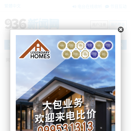
繁體中文
电台在线收听
节目互动
用户注册
用户登录
文章
网站首页
新闻资讯
国际要闻
【佳讯聚焦】（两会观察）大湾区“软衔接”
何以化“制度之异”为“制度之利”？
Paper Tiger
2024-03-12 20:31:03
本文转自新闻网：中新社Chinanews
中新社北京3月10日电 (刘玥晴 曾玥)
今年是《粤港澳大湾区发展规划纲要》公开发布五周