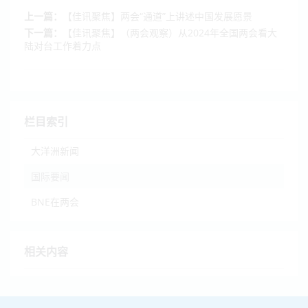
上一篇：
【佳讯聚焦】两会“通道”上讲述中国发展愿景
下一篇：
【佳讯聚焦】（两会观察）从2024年全国两会看大
陆对台工作着力点
栏目索引
大洋洲新闻
国际要闻
BNE在两会
相关内容