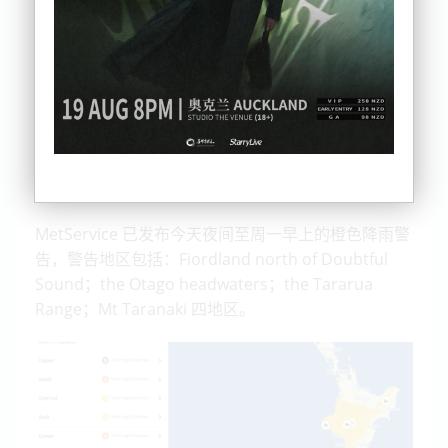
MetService 称，由于强低压槽将于周日夜间到来，新
西兰部分地区预计周一将出现西北大风和大雨天气。
MetService 已发布今天夜间至周一早上的橙色降雨警
告，警告地区包括：Fiordland north of Doubtful
Sound；the Otago headwaters；the Tararua
Range；Mt Taranaki 四地区。