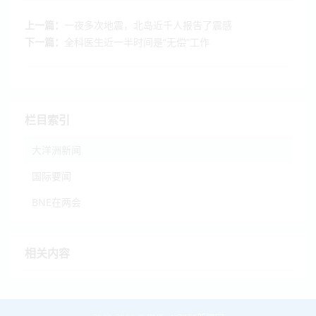
上一篇：
一夜多次地震，北岛近千人报告了震感
下一篇：
全科医生近一半时间是“无偿”工作
栏目索引
大洋洲新闻
国际要闻
BNE在两会
相关内容