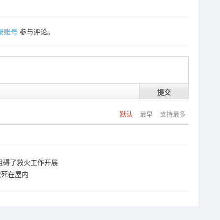
录账号
参与评论。
提交
默认
最早
支持最多
阻碍了救火工作开展
烧死在屋内