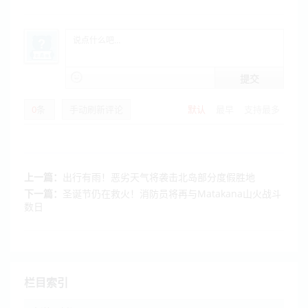
提交
0
条
手动刷新评论
默认
最早
支持最多
上一篇：
出行有雨！恶劣天气将袭击北岛部分度假胜地
下一篇：
圣诞节仍在救火！消防员将再与Matakana山火战斗
数日
栏目索引