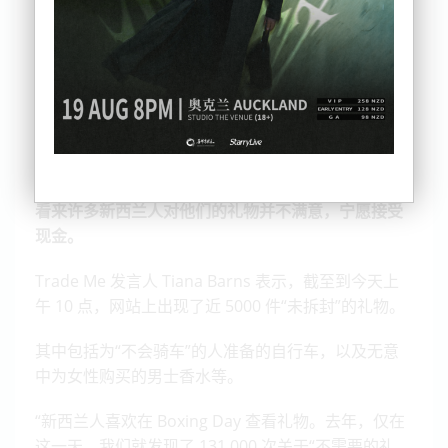
据在线拍卖网站 Trade Me 称，近 5000 件不被人需
要的圣诞礼物出现在 Trade Me 上。
看来许多新西兰人对他们的礼物并不满意，宁愿接受
现金。
Trade Me 发言人 Tiana Barns 表示，截至到今天上
午 10 点，网站上出现了近 5000 件“未拆封”的礼物。
其中包括为“不会骑车”的人准备的自行车，以及无意
中为女性购买的男士香水等。
“新西兰人喜欢在 Boxing Day 查看礼物。去年，仅在
这一天，我们就发现了 131,000 次关于“不需要的礼