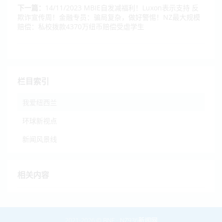
下一篇：
14/11/2023 MBIE自发减福利！Luxon表示支持 反
欺诈宣传周！金融专员：骗局复杂，做好警惕！NZ最大规模
赔偿：私校拨款4370万纽币赔偿受虐学生
栏目索引
我爱纽西兰
环球新视点
新闻风景线
相关内容
2021-2026 ©
BNE
-
NZ936新闻网