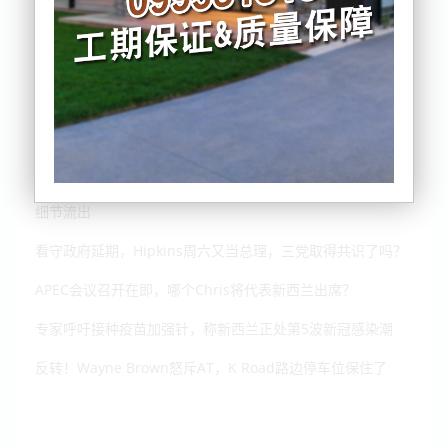
Ellerslie香港夫妻命案，头部遭钝器击打！嫌疑人2名，更多
细节流出
看守政府延期，Hipkins周六又当总理，三党取得共识了吗？
APEC会议召开在即，哪个Chris将代表新西兰出席？
专家呼吁接种疫苗加强针，称新西兰正处第5波新冠感染潮
反转！Wayne Brown怒斥AT，K Road路边停车位保住了