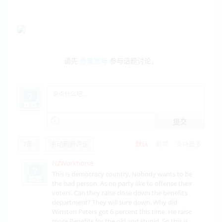
请先
登录账号
参与话题讨论。
提交
7
条
手动刷新评论
默认
最早
支持最多
NZWorkhorse
This is democracy country. Nobody wants to be
the bad person. As no party like to offense their
voters. Can they raise close down the benefits
department? They will sure down. Why did
Winston Peters got 6 percent this time. He raise
more Benefits for the old and stupid. So this is