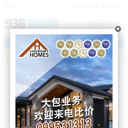
繁體中文
电台在线收听
节目互动
用户注册
用户登录
文章
网站首页
节目互动
我爱纽西兰
13/11/2023 Ellerslie香港夫妻命案，头部
遭钝器击打！嫌疑人2名，更多细节流出 看
守政府延期，Hipkins周六又当总理，三党
取得共识了吗？
BNE
2023-11-13 06:30:19