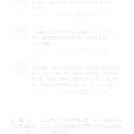
To feed a panda bear is help Auckland zoo to
survive.
回复(0)
支持(
0
)
反对(
0
)
2023-11-13
leigong
无意间发现华人媒体优秀人才都去了同一个地方，
听众只能在这里啊啊啊的折磨，也不得不接受一个
又一个的一个。
回复(0)
支持(
0
)
反对(
0
)
2023-11-13
jko
早晨早晨，我們國家哪些領導人 是不是 頭腦有些問
題 只求追求榮譽。國家已經窮到咁樣喇，仲要去養
兩隻貓，你要知道每年的費用是多少呢？？ 噏得就
噏。 留返啲錢去支持人民啦，某一些 poor 人啦。
回复(0)
支持(
0
)
反对(
0
)
2023-11-13
上一篇：
10/11/2023 大选计票又发现错误！ 联合执政谈判或
周日前出结果？ 无罪！国家党献金案终有定论 奥克兰最脏餐
厅！后厨脏到吓人，快来查查看